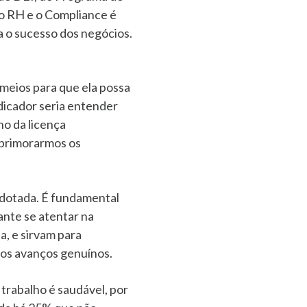
 o RH e o Compliance é
 o sucesso dos negócios.
 meios para que ela possa
dicador seria entender
o da licença
aprimorarmos os
adotada. É fundamental
ante se atentar na
a, e sirvam para
r os avanços genuínos.
rabalho é saudável, por