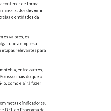
m acontecer de forma
s minorizados devem ir
grejas e entidades da
m os valores, os
vulgar que a empresa
 etapas relevantes para
mofobia, entre outros,
or isso, mais do que o
lo, como ela irá fazer
gem metas e indicadores.
 de DEI, do Programa de