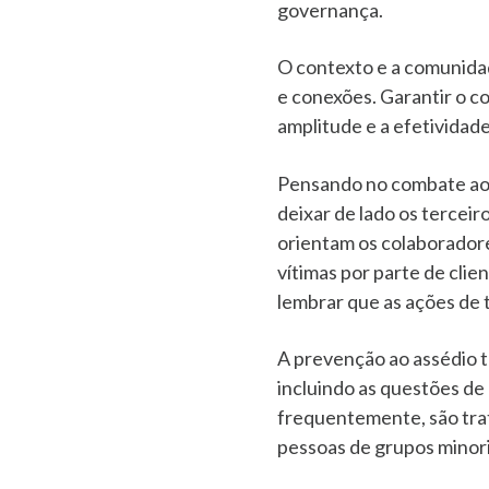
governança.
O contexto e a comunida
e conexões. Garantir o c
amplitude e a efetividade
Pensando no combate ao a
deixar de lado os terceir
orientam os colaborador
vítimas por parte de cli
lembrar que as ações de
A prevenção ao assédio t
incluindo as questões de 
frequentemente, são trat
pessoas de grupos minori