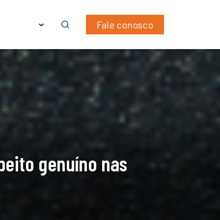
WhatsApp
LinkedIn
Email
ras
PT
Fale conosco
eito genuíno nas