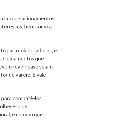
ontato, relacionamentos
 interesses, bem como a
.
to para colaboradores, e
sos treinamentos que
evem reagir caso sejam
or de varejo. E vale
 para combatê-los,
mulheres que,
 moral, é comum que