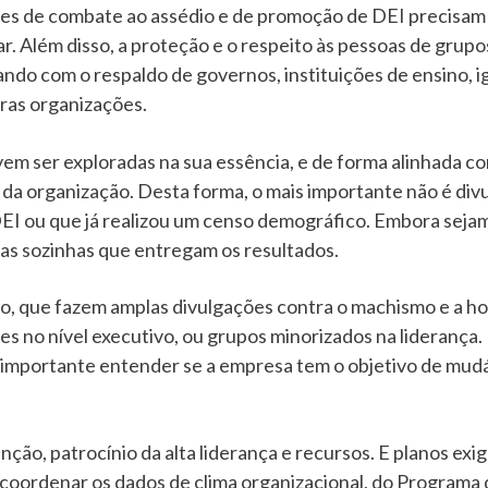
ções de combate ao assédio e de promoção de DEI precisa
. Além disso, a proteção e o respeito às pessoas de grupo
ndo com o respaldo de governos, instituições de ensino, i
tras organizações.
em ser exploradas na sua essência, e de forma alinhada co
a da organização. Desta forma, o mais importante não é di
EI ou que já realizou um censo demográfico. Embora sejam
las sozinhas que entregam os resultados.
, que fazem amplas divulgações contra o machismo e a ho
 no nível executivo, ou grupos minorizados na liderança. P
é importante entender se a empresa tem o objetivo de mudá-
ção, patrocínio da alta liderança e recursos. E planos exi
 coordenar os dados de clima organizacional, do Programa