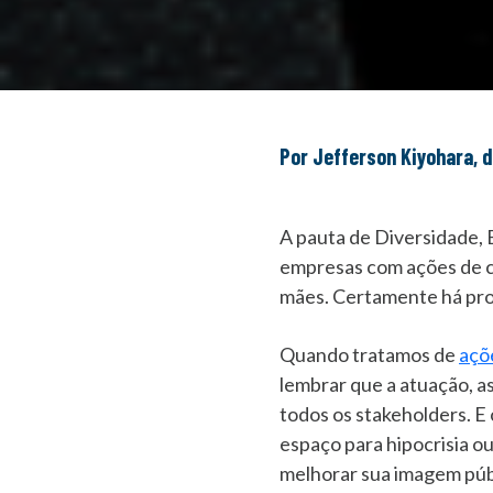
Por Jefferson Kiyohara, 
A pauta de Diversidade, 
empresas com ações de c
mães. Certamente há prog
Quando tratamos de
açõ
lembrar que a atuação, a
todos os stakeholders. E 
espaço para hipocrisia o
melhorar sua imagem públi