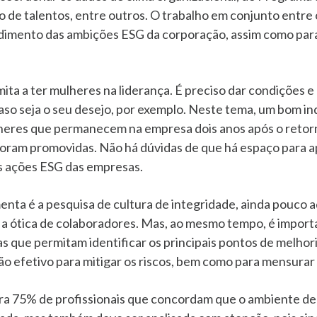
 de talentos, entre outros. O trabalho em conjunto entre
dimento das ambições ESG da corporação, assim como para
mita a ter mulheres na liderança. É preciso dar condições e
aso seja o seu desejo, por exemplo. Neste tema, um bom in
lheres que permanecem na empresa dois anos após o retorn
foram promovidas. Não há dúvidas de que há espaço para 
as ações ESG das empresas.
nta é a pesquisa de cultura de integridade, ainda pouco 
 a ótica de colaboradores. Mas, ao mesmo tempo, é import
s que permitam identificar os principais pontos de melhori
ão efetivo para mitigar os riscos, bem como para mensura
 75% de profissionais que concordam que o ambiente de t