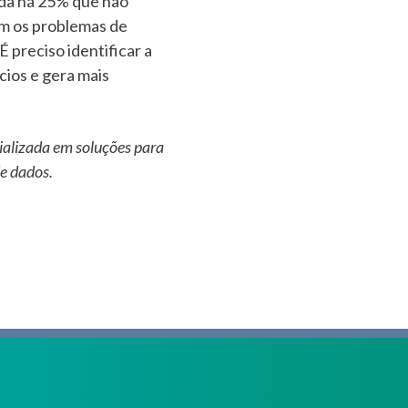
nda há 25% que não
em os problemas de
 preciso identificar a
cios e gera mais
cializada em soluções para
 de dados.