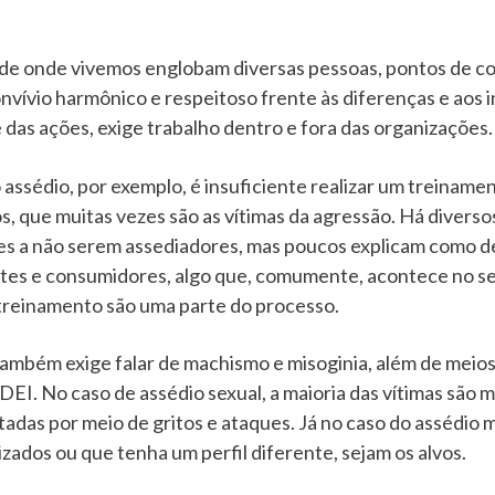
de onde vivemos englobam diversas pessoas, pontos de c
onvívio harmônico e respeitoso frente às diferenças e aos
 das ações, exige trabalho dentro e fora das organizações
ssédio, por exemplo, é insuficiente realizar um treinamen
os, que muitas vezes são as vítimas da agressão. Há diver
es a não serem assediadores, mas poucos explicam como d
entes e consumidores, algo que, comumente, acontece no set
 treinamento são uma parte do processo.
ambém exige falar de machismo e misoginia, além de meios
DEI. No caso de assédio sexual, a maioria das vítimas são 
adas por meio de gritos e ataques. Já no caso do assédio
zados ou que tenha um perfil diferente, sejam os alvos.