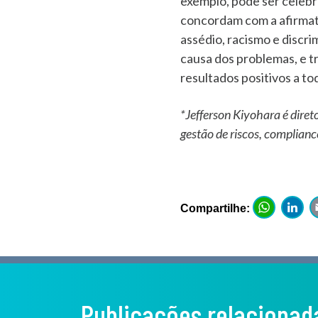
exemplo, pode ser celebr
concordam com a afirmat
assédio, racismo e discri
causa dos problemas, e tr
resultados positivos a to
*Jefferson Kiyohara é diret
gestão de riscos, complianc
Wh
Compartilhe:
Publicações relacionad