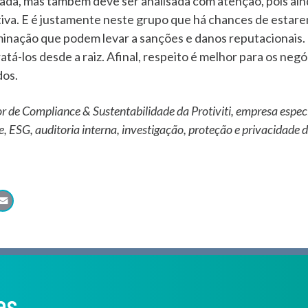
ada, mas também deve ser analisada com atenção, pois ai
iva. E é justamente neste grupo que há chances de estar
minação que podem levar a sanções e danos reputacionais. É
atá-los desde a raiz. Afinal, respeito é melhor para os negó
dos.
or de Compliance & Sustentabilidade da Protiviti, empresa espe
e, ESG, auditoria interna, investigação, proteção e privacidade
atsApp
LinkedIn
Email
as