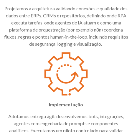
Projetamos a arquitetura validando conexões e qualidade dos
dados entre
ERPs
,
CRMs
e repositórios, definindo onde RPA
executa tarefas, onde agentes de IA atuam e como uma
plataforma de orquestração (por exemplo n8n) coordena
fluxos, regras e pontos
human
‑
in
‑
the
‑
loop, incluindo requisitos
de seguran
ç
a,
logging
e visualiza
çã
o.
Implementação
Adotamos entrega ágil: desenvolvemos
bots
, integrações,
agentes com engenharia de prompts e componentes
analíticos. Executamos um piloto controlado para validar