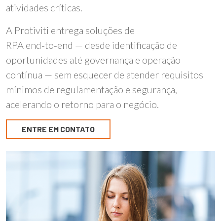
atividades críticas.
A Protiviti entrega soluções de
RPA
end
‑
to
‑
end
—
desde identifica
çã
o de
oportunidades at
é
governan
ç
a e opera
çã
o
cont
í
nua
—
sem esquecer de atender requisitos
mínimos de regulamentação e
seguran
ç
a
,
acelerando o
retorno para o neg
ó
cio.
ENTRE EM CONTATO