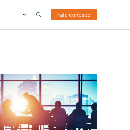
ras
PT
Fale conosco