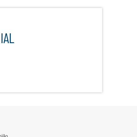
IAL
nião.