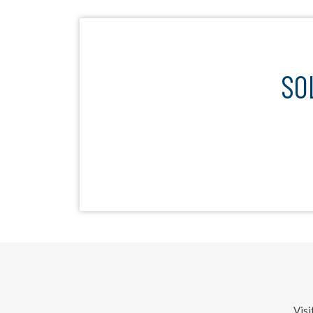
S
Visi