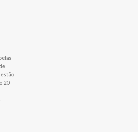
pelas
 de
Gestão
e 20
.