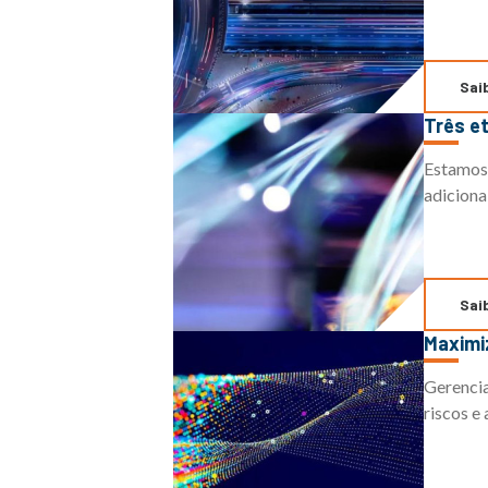
Sai
Três 
Estamos 
adicionai
Sai
Maxim
Gerencia
riscos e 