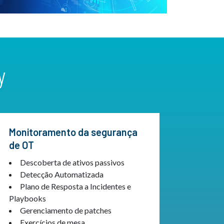
y
Monitoramento da segurança
de OT
Descoberta de ativos passivos
Detecção Automatizada
Plano de Resposta a Incidentes e
Playbooks
Gerenciamento de patches
Exercícios de mesa