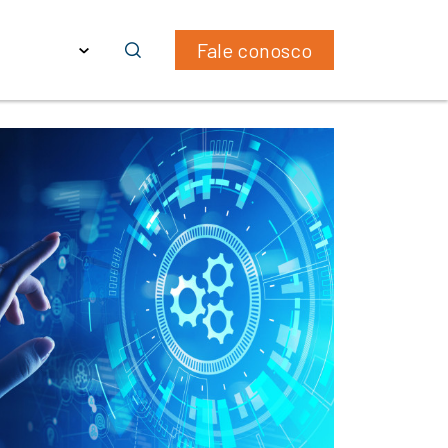
ras
PT
Fale conosco