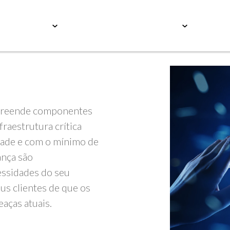
Serviços
Educação
Conteúdos
Carrei
mpreende componentes
fraestrutura crítica
dade e com o mínimo de
ança são
cessidades do seu
us clientes de que os
eaças atuais.