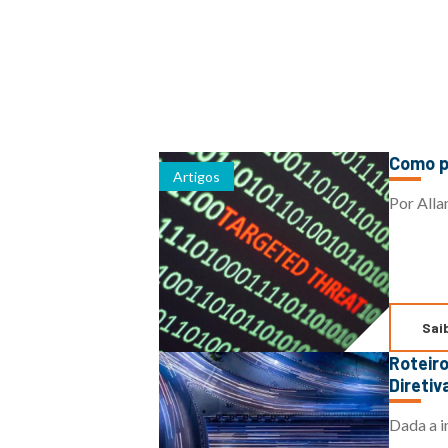
Como 
Artigos
Por Alla
Sai
Roteiro de Resiliência de Ransomware: Lições Aprendidas com o Ataque de Colonial Pipeline e
Direti
Dada a i