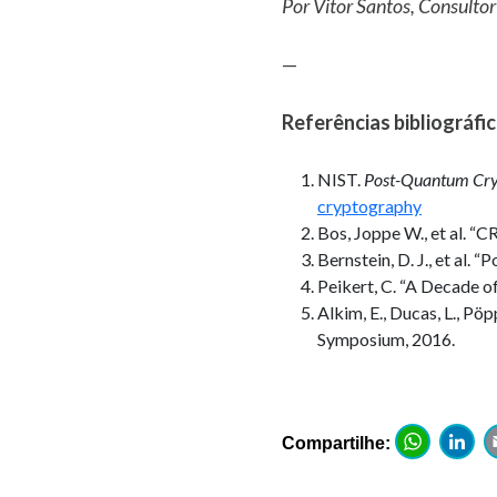
Por Vitor Santos, Consultor
—
Referências bibliográfi
NIST.
Post-Quantum Cry
cryptography
Bos, Joppe W., et al. “
Bernstein, D. J., et al.
Peikert, C. “A Decade o
Alkim, E., Ducas, L., 
Symposium, 2016.
Wh
Compartilhe: