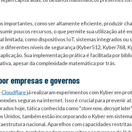
s importantes, como ser altamente eficiente, produzir ch
sumir poucos recursos, o que permite sua utilização até 
 limitada, como dispositivos IoT, sistemas integrados ou s
e diferentes níveis de segurança (Kyber512, Kyber768, 
 aplicação. Sua implementação prática é facilitada por bibl
lativa, apesar da complexidade matemática por trás.
 por empresas e governos
e
Cloudflare
já realizaram experimentos com Kyber em pro
nexões seguras na internet. Isso é crucial para prevenir 
rados hoje, tática conhecida como “
store now, decrypt later
os Unidos, também estão incorporando o Kyber em sistema
nfraestrutura nacional. Aparelhos com capacidades restrita
nectados, também podem aproveitar a segurança do Kybe