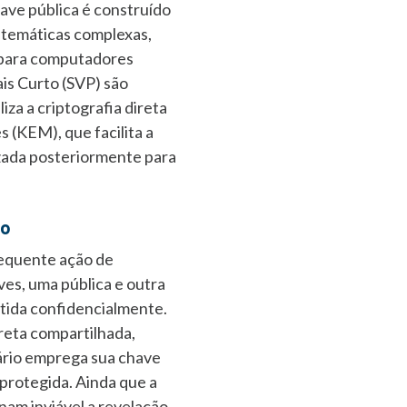
ve pública é construído
atemáticas complexas,
o para computadores
is Curto (SVP) são
za a criptografia direta
 (KEM), que facilita a
izada posteriormente para
to
sequente ação de
es, uma pública e outra
ntida confidencialmente.
creta compartilhada,
tário emprega sua chave
protegida. Ainda que a
nam inviável a revelação