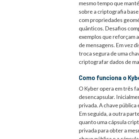
mesmo tempo que mantém 
sobre a criptografia ba
com propriedades geométr
quânticos. Desafios com
exemplos que reforçam a 
de mensagens. Em vez dis
troca segura de uma chav
criptografar dados de ma
Como funciona o Ky
O Kyber opera em três fa
desencapsular. Inicialme
privada. A chave pública
Em seguida, a outra parte
quanto uma cápsula cript
privada para obter a me
chave pública e a cápsul