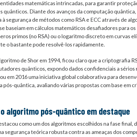
, entidades matemáticas intrincadas, para garantir proteç
s quânticos. Diante dos avanços da computação quântica, 
ça à segurança de métodos como RSA e ECC através de algo
 se baseiam em cálculos matemáticos desafiadores para os
ros primos (no RSA) ou o logaritmo discreto em curvas el
te o bastante pode resolvê-los rapidamente.
goritmo de Shor em 1994, ficou claro que a criptografia 
dores quânticos, expondo dados confidenciais a sérios r
ou em 2016 uma iniciativa global colaborativa para desenv
a pós-quântica, avaliando várias propostas com base em cr
 o algoritmo pós-quântico em destaque
acou como um dos algoritmos escolhidos na fase final, d
uma segurança teórica robusta contra as ameaças dos comp