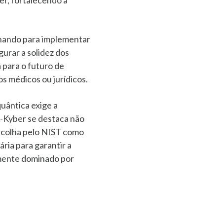
inhando para implementar
urar a solidez dos
 para o futuro de
os médicos ou jurídicos.
uântica exige a
S-Kyber se destaca não
 escolha pelo NIST como
ria para garantir a
lmente dominado por