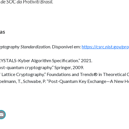
 de SOC da Protiviti Brasil.
cas
ptography Standardization
. Disponível em:
https://csrc.nist.gov/p
CRYSTALS-Kyber Algorithm Specification.” 2021.
 “Post-quantum cryptography.” Springer, 2009.
f Lattice Cryptography.” Foundations and Trends® in Theoretical
Pöppelmann, T., Schwabe, P. “Post-Quantum Key Exchange—A New H
atsApp
LinkedIn
Email