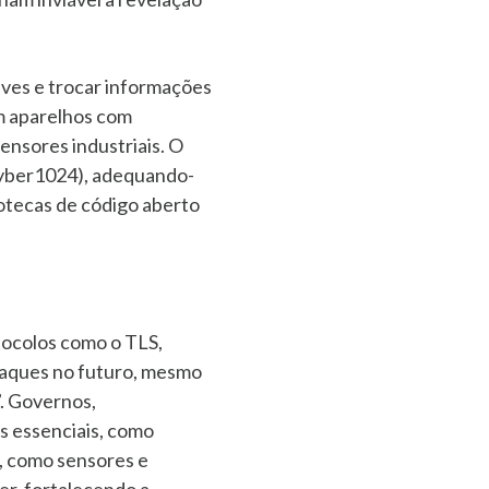
aves e trocar informações
em aparelhos com
ensores industriais. O
Kyber1024), adequando-
iotecas de código aberto
tocolos como o TLS,
ataques no futuro, mesmo
”. Governos,
s essenciais, como
s, como sensores e
r, fortalecendo a