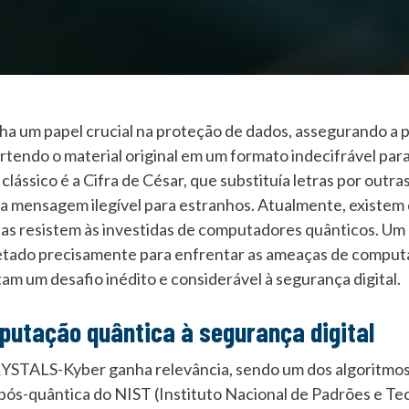
a um papel crucial na proteção de dados, assegurando a p
rtendo o material original em um formato indecifrável para
lássico é a Cifra de César, que substituía letras por outr
a mensagem ilegível para estranhos. Atualmente, existem
as resistem às investidas de computadores quânticos. Um
jetado precisamente para enfrentar as ameaças de computa
am um desafio inédito e considerável à segurança digital.
putação quântica à segurança digital
RYSTALS-Kyber ganha relevância, sendo um dos algoritmos
a pós-quântica do NIST (Instituto Nacional de Padrões e T