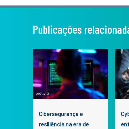
Publicações relacionad
Cibersegurança e
Cyber Kill Chain:
resiliência na era de
en