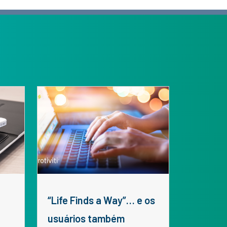
“Life Finds a Way”… e os
usuários também