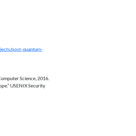
rojects/post-quantum-
 Computer Science, 2016.
ope.” USENIX Security