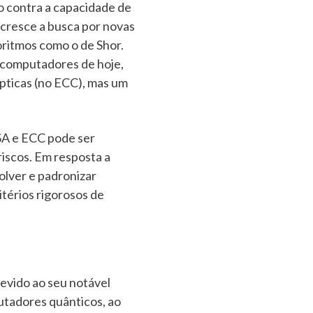
ão contra a capacidade de
cresce a busca por novas
ritmos como o de Shor.
 computadores de hoje,
ípticas (no ECC), mas um
RSA e ECC pode ser
iscos. Em resposta a
olver e padronizar
itérios rigorosos de
evido ao seu notável
utadores quânticos, ao