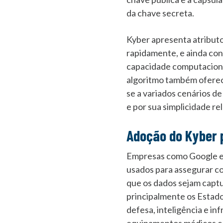
da chave secreta.
Kyber apresenta atributo
rapidamente, e ainda con
capacidade computacional
algoritmo também oferec
se a variados cenários de
e por sua simplicidade re
Adoção do Kyber
Empresas como Google 
usados para assegurar co
que os dados sejam captu
principalmente os Estad
defesa, inteligência e i
equipamentos médicos co