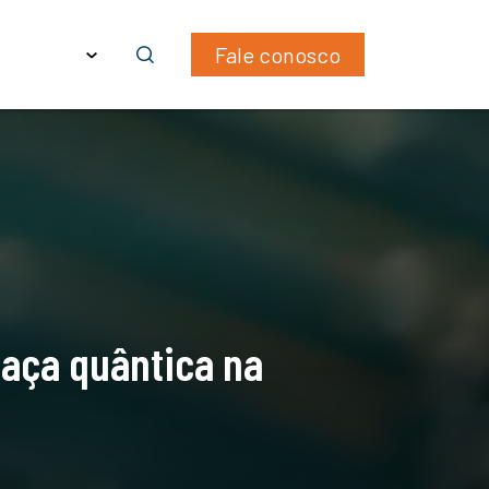
WhatsApp
LinkedIn
Email
ras
PT
Fale conosco
aça quântica na