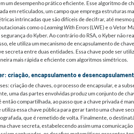
um desempenho prático eficiente. Esse algoritmo de cha
seada em reticulados, um campo que emprega estruturas m
icas intrincadas que são difíceis de decifrar, até mesm
putacionais como o
Learning With Errors
(LWE) e o Vetor Ma
segurança do Kyber. Ao contrário do RSA, o Kyber não reali
so, ele utiliza um mecanismo de encapsulamento de chaves
e secreta entre duas entidades. Essa chave pode ser util
neira mais rápida e eficiente com algoritmos simétricos.
ber: criação, encapsulamento e desencapsulamen
ses: criação de chaves, o processo de encapsular, e a sub
nte, uma das partes envolvidas produz um conjunto de chav
 é então compartilhada, ao passo que a chave privada é ma
 utiliza essa chave pública para gerar tanto uma chave se
ografada, que é remetido de volta. Finalmente, o destina
sma chave secreta, estabelecendo assim uma comunicação 
a sejam capturadas, os desafios matemáticos presentes tor