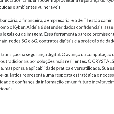
buídas e ambientes vulneráveis.
bancária, a financeira, a empresarial e a de TI estão cam
mo o Kyber. A ideia é defender dados confidenciais, asseg
os legais ou de imagem. Essa ferramenta parece promissora
in, redes 5G e 6G, contratos digitais e a proteção de dad
ransição na segurança digital. O avanço da computação q
mos tradicionais por soluções mais resilientes. O CRYSTAL
a, mas por sua aplicabilidade prática e versatilidade. Sua
ós-quântica representa uma resposta estratégica e necessá
ridade e confiança da informação em um futuro inevitave
ionais.