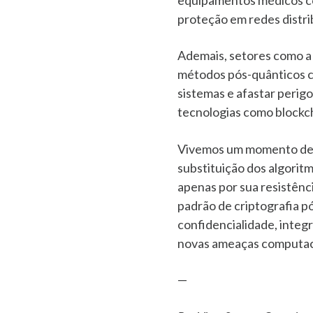
proteção em redes distri
Ademais, setores como a 
métodos pós-quânticos co
sistemas e afastar perig
tecnologias como blockcha
Vivemos um momento de t
substituição dos algorit
apenas por sua resistênci
padrão de criptografia p
confidencialidade, integ
novas ameaças computac
—