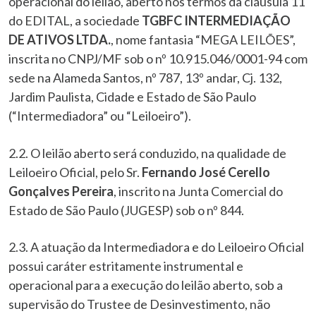
operacional do leilão, aberto nos termos da cláusula 11
do EDITAL, a sociedade
TGBFC INTERMEDIAÇÃO
DE ATIVOS LTDA.
, nome fantasia “MEGA LEILÕES”,
inscrita no CNPJ/MF sob o nº 10.915.046/0001-94 com
sede na Alameda Santos, nº 787, 13º andar, Cj. 132,
Jardim Paulista, Cidade e Estado de São Paulo
(“Intermediadora” ou “Leiloeiro”).
2.2. O leilão aberto será conduzido, na qualidade de
Leiloeiro Oficial, pelo Sr.
Fernando José Cerello
Gonçalves Pereira
, inscrito na Junta Comercial do
Estado de São Paulo (JUGESP) sob o nº 844.
2.3. A atuação da Intermediadora e do Leiloeiro Oficial
possui caráter estritamente instrumental e
operacional para a execução do leilão aberto, sob a
supervisão do Trustee de Desinvestimento, não