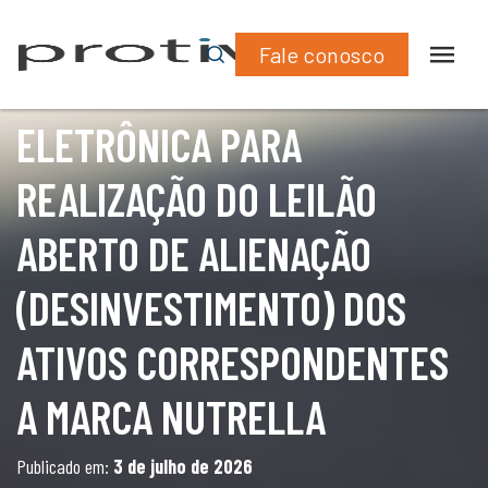
What
Lin
LEILÃO ABERTO DE ALIENAÇÃO (DESINVESTIMENTO)
DIVULGAÇÃO DO LEILOEIRO E
DOS ATIVOS CORRESPONDENTES A MARCA
Fale conosco
NUTRELLA
DA PLATAFORMA
ELETRÔNICA PARA
REALIZAÇÃO DO LEILÃO
ABERTO DE ALIENAÇÃO
(DESINVESTIMENTO) DOS
ATIVOS CORRESPONDENTES
A MARCA NUTRELLA
Publicado em:
3 de julho de 2026