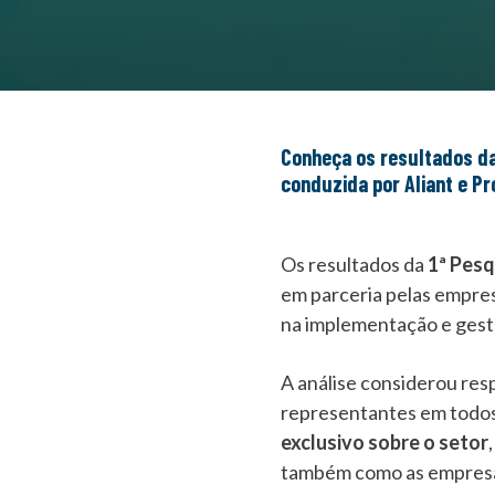
Conheça os resultados da 1ª Pesquisa Nacional sobre as Necessidades e Tendências do Compliance,
conduzida por Aliant e Pro
Os resultados da
1ª Pesq
em parceria pelas empre
na implementação e gest
A análise considerou re
representantes em todos 
exclusivo sobre o setor
também como as empresas