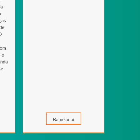
ia-
o
ças
 de
O
com
 e
enda
 e
Baixe aqui