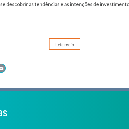
-se descobrir as tendências e as intenções de investimen
Leia mais
atsApp
LinkedIn
Email
as