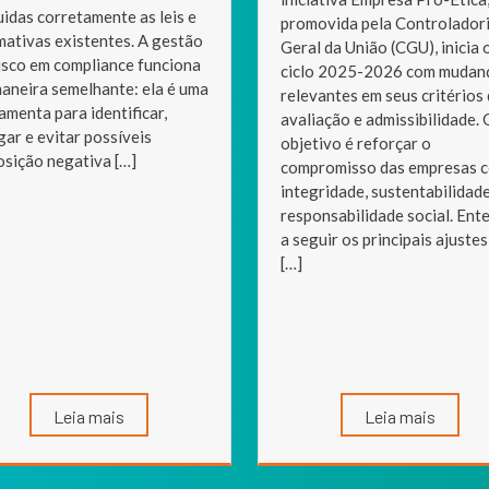
idas corretamente as leis e
promovida pela Controlador
ativas existentes. A gestão
Geral da União (CGU), inicia 
isco em compliance funciona
ciclo 2025-2026 com mudan
aneira semelhante: ela é uma
relevantes em seus critérios
amenta para identificar,
avaliação e admissibilidade. 
gar e evitar possíveis
objetivo é reforçar o
sição negativa […]
compromisso das empresas 
integridade, sustentabilidade
responsabilidade social. Ent
a seguir os principais ajustes
[…]
Leia mais
Leia mais