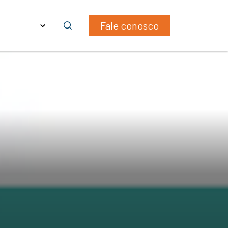
WhatsApp
LinkedIn
Email
ras
PT
Fale conosco