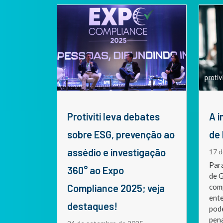
Protiviti leva debates
A importância da Gestão
sobre ESG, prevenção ao
de
assédio e investigação
17 d
Par
360° ao Expo
de 
Compliance 2025; veja
com
ent
destaques!
pode
pena