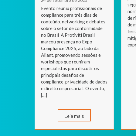
24 de setembro de 2025
segu
Evento reuniu profissionais de
norm
compliance para três dias de
de r
conteúdo, networking e debates
de m
sobre o setor de conformidade
ferr
no Brasil A Protiviti Brasil
miti
marcou presença no Expo
expo
Compliance 2025, ao lado da
Aliant, promovendo sessões e
workshops que reuniram
especialistas para discutir os
principais desafios de
compliance, privacidade de dados
e direito empresarial. O evento,
[…]
Leia mais