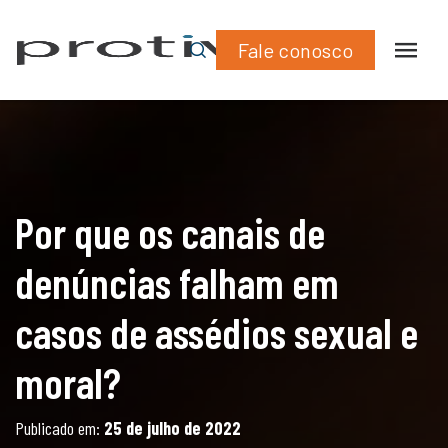
What
Lin
casos de assédios sexual e moral?
Fale conosco
Por que os canais de
denúncias falham em
casos de assédios sexual e
moral?
Publicado em:
25 de julho de 2022