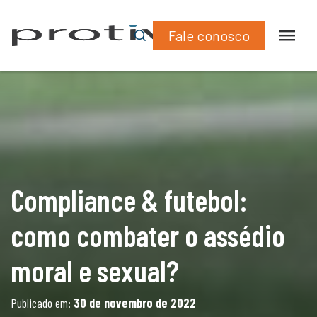
What
Lin
moral e sexual?
Fale conosco
Compliance & futebol:
como combater o assédio
moral e sexual?
Publicado em:
30 de novembro de 2022