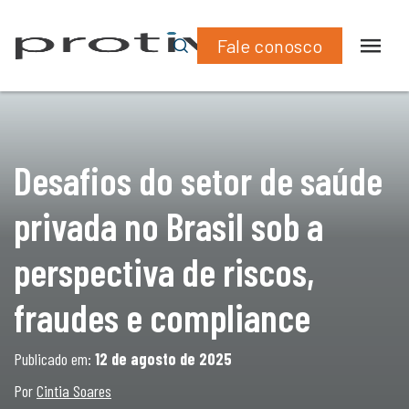
What
Lin
a perspectiva de riscos, fraudes e compliance
Fale conosco
Desafios do setor de saúde
privada no Brasil sob a
perspectiva de riscos,
fraudes e compliance
Publicado em:
12 de agosto de 2025
Por
Cintia Soares