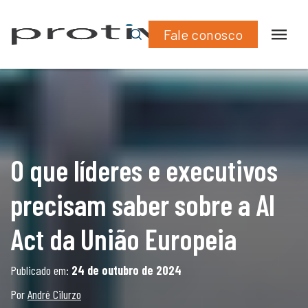
What
Lin
a AI Act da União Europeia
Fale conosco
O que líderes e executivos
precisam saber sobre a AI
Act da União Europeia
Publicado em:
24 de outubro de 2024
Por
André Cilurzo