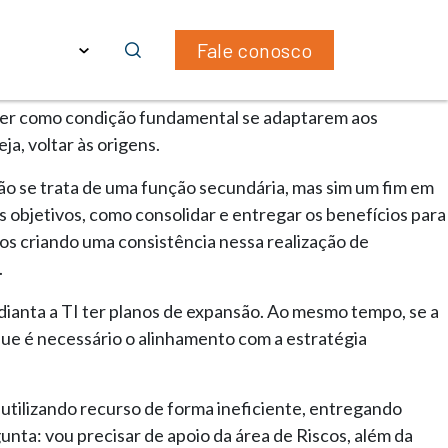
ras
PT
Fale conosco
tuais, como a Lei Geral de Proteção de Dados (LGPD),
a ter como condição fundamental se adaptarem aos
a, voltar às origens.
Não se trata de uma função secundária, mas sim um fim em
os objetivos, como consolidar e entregar os benefícios para
cos criando uma consistência nessa realização de
.
dianta a TI ter planos de expansão. Ao mesmo tempo, se a
 que é necessário o alinhamento com a estratégia
a utilizando recurso de forma ineficiente, entregando
nta: vou precisar de apoio da área de Riscos, além da