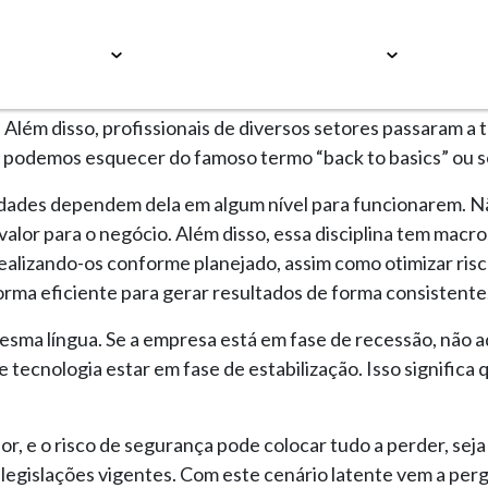
Serviços
Educação
Conteúdos
Carrei
e TI
»
Controles de TI
»
Processos e Controle
r com a tecnologia, bem como adequar-se às legislações a
. Além disso, profissionais de diversos setores passaram 
 podemos esquecer do famoso termo “back to basics” ou sej
tividades dependem dela em algum nível para funcionarem. 
 valor para o negócio. Além disso, essa disciplina tem macr
 realizando-os conforme planejado, assim como otimizar ris
forma eficiente para gerar resultados de forma consistente
esma língua. Se a empresa está em fase de recessão, não a
 tecnologia estar em fase de estabilização. Isso significa
or, e o risco de segurança pode colocar tudo a perder, sej
egislações vigentes. Com este cenário latente vem a pergu