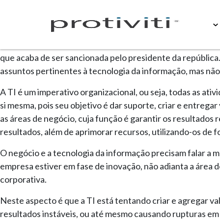
Sobre
Conteúdos
»
Auditoria Interna
»
Auditoria d
Atualmente, todo o mercado está querendo e precisa inova
que acaba de ser sancionada pelo presidente da república
assuntos pertinentes à tecnologia da informação, mas não
A TI é um imperativo organizacional, ou seja, todas as a
si mesma, pois seu objetivo é dar suporte, criar e entregar
as áreas de negócio, cuja função é garantir os resultados
resultados, além de aprimorar recursos, utilizando-os de 
O negócio e a tecnologia da informação precisam falar a m
empresa estiver em fase de inovação, não adianta a área de
corporativa.
Neste aspecto é que a TI está tentando criar e agregar val
resultados instáveis, ou até mesmo causando rupturas em l