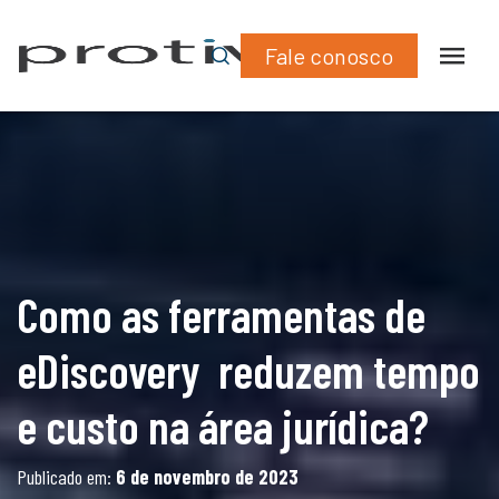
What
Lin
tempo e custo na área jurídica?
Fale conosco
Como as ferramentas de
eDiscovery reduzem tempo
e custo na área jurídica?
Publicado em:
6 de novembro de 2023