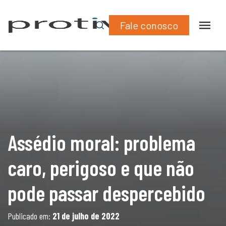
What
Lin
pode passar despercebido
Fale conosco
Assédio moral: problema
caro, perigoso e que não
pode passar despercebido
Publicado em:
21 de julho de 2022