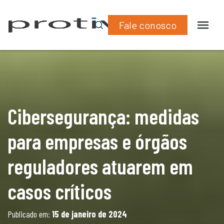
What
Lin
órgãos reguladores atuarem em casos críticos
Fale conosco
Cibersegurança: medidas
para empresas e órgãos
reguladores atuarem em
casos críticos
Publicado em:
15 de janeiro de 2024