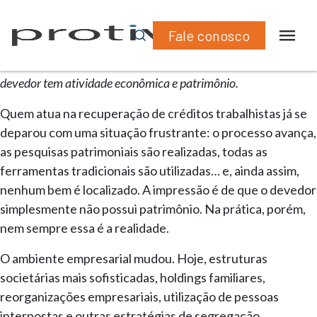
Fale conosco
Conteúdos
»
Investigação de Ativos
Descubra por que execuções judiciais falham mesmo quando o
devedor tem atividade econômica e patrimônio.
Quem atua na recuperação de créditos trabalhistas já se
deparou com uma situação frustrante: o processo avança,
as pesquisas patrimoniais são realizadas, todas as
ferramentas tradicionais são utilizadas… e, ainda assim,
nenhum bem é localizado. A impressão é de que o devedor
simplesmente não possui patrimônio. Na prática, porém,
nem sempre essa é a realidade.
O ambiente empresarial mudou. Hoje, estruturas
societárias mais sofisticadas, holdings familiares,
reorganizações empresariais, utilização de pessoas
interpostas e outras estratégias de segregação